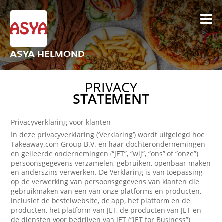
ASYA HELMOND
PRIVACY
STATEMENT
Privacyverklaring voor klanten
In deze privacyverklaring (‘Verklaring’) wordt uitgelegd hoe
Takeaway.com Group B.V. en haar dochterondernemingen
en gelieerde ondernemingen (“JET”, “wij”, “ons” of “onze”)
persoonsgegevens verzamelen, gebruiken, openbaar maken
en anderszins verwerken. De Verklaring is van toepassing
op de verwerking van persoonsgegevens van klanten die
gebruikmaken van een van onze platforms en producten,
inclusief de bestelwebsite, de app, het platform en de
producten, het platform van JET, de producten van JET en
de diensten voor bedrijven van JET (“JET for Business”)