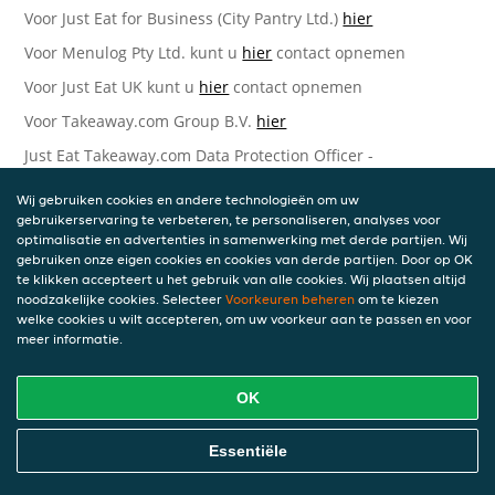
Voor Just Eat for Business (City Pantry Ltd.)
hier
Voor Menulog Pty Ltd. kunt u
hier
contact opnemen
Voor Just Eat UK kunt u
hier
contact opnemen
Voor Takeaway.com Group B.V.
hier
Just Eat Takeaway.com Data Protection Officer -
Takeaway.com Group B.V.
Wij gebruiken cookies en andere technologieën om uw
Piet Heinkade 61
gebruikerservaring te verbeteren, te personaliseren, analyses voor
1019 GM Amsterdam
optimalisatie en advertenties in samenwerking met derde partijen. Wij
Nederland
gebruiken onze eigen cookies en cookies van derde partijen. Door op OK
te klikken accepteert u het gebruik van alle cookies. Wij plaatsen altijd
Bijgewerkte versies van deze
noodzakelijke cookies. Selecteer
Voorkeuren beheren
om te kiezen
welke cookies u wilt accepteren, om uw voorkeur aan te passen en voor
Privacyverklaring
meer informatie.
Wij kunnen deze Verklaring van tijd tot tijd bijwerken als
OK
reactie op veranderende juridische, technische of zakelijke
ontwikkelingen. Wanneer wij onze Privacyverklaring
bijwerken, zullen wij passende maatregelen nemen om u
Essentiële
op de hoogte te brengen, in overeenstemming met het
belang van de wijzigingen die wij aanbrengen. Wanneer de