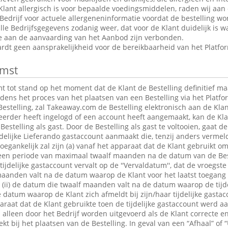
Klant allergisch is voor bepaalde voedingsmiddelen, raden wij aan
edrijf voor actuele allergeneninformatie voordat de bestelling wor
le Bedrijfsgegevens zodanig weer, dat voor de Klant duidelijk is wa
ie aan de aanvaarding van het Aanbod zijn verbonden.
dt geen aansprakelijkheid voor de bereikbaarheid van het Platfo
mst
tot stand op het moment dat de Klant de Bestelling definitief maa
jdens het proces van het plaatsen van een Bestelling via het Platfo
estelling, zal Takeaway.com de Bestelling elektronisch aan de Klan
 eerder heeft ingelogd of een account heeft aangemaakt, kan de K
Bestelling als gast. Door de Bestelling als gast te voltooien, gaat 
jdelijke Lieferando gastaccount aanmaakt die, tenzij anders verme
egankelijk zal zijn (a) vanaf het apparaat dat de Klant gebruikt om
r een periode van maximaal twaalf maanden na de datum van de Bes
 tijdelijke gastaccount vervalt op de ''Vervaldatum'', dat de vroegst
maanden valt na de datum waarop de Klant voor het laatst toegang 
t; (ii) de datum die twaalf maanden valt na de datum waarop de tijde
e datum waarop de Klant zich afmeldt bij zijn/haar tijdelijke gastac
raat dat de Klant gebruikte toen de tijdelijke gastaccount werd 
lleen door het Bedrijf worden uitgevoerd als de Klant correcte en
t bij het plaatsen van de Bestelling. In geval van een “Afhaal” of “U