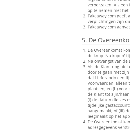
veroorzaken. Als een 
op te nemen met het B
Takeaway.com geeft al
verplichtingen zijn d
Takeaway.com aanvaar
5.
De Overeenko
De Overeenkomst komt 
de knop 'Nu kopen' ti
Na ontvangst van de B
Als de Klant nog niet
door te gaan met zijn 
dat Lieferando een ti
Voorwaarden, alleen to
plaatsen; en (b) voo
de Klant tot zijn/haar
(i) de datum die zes 
tijdelijke gastaccoun
aangemaakt; of (iii) d
leegmaakt op het appa
De Overeenkomst kan a
adresgegevens verstrek