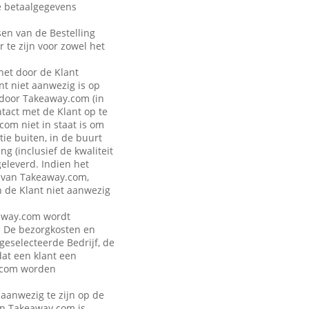
de betaalgegevens
sen van de Bestelling
r te zijn voor zowel het
 het door de Klant
t niet aanwezig is op
 door Takeaway.com (in
ntact met de Klant op te
om niet in staat is om
ie buiten, in de buurt
g (inclusief de kwaliteit
geleverd. Indien het
n van Takeaway.com,
n de Klant niet aanwezig
keaway.com wordt
. De bezorgkosten en
 geselecteerde Bedrijf, de
dat een klant een
y.com worden
 aanwezig te zijn op de
van Takeaway.com is