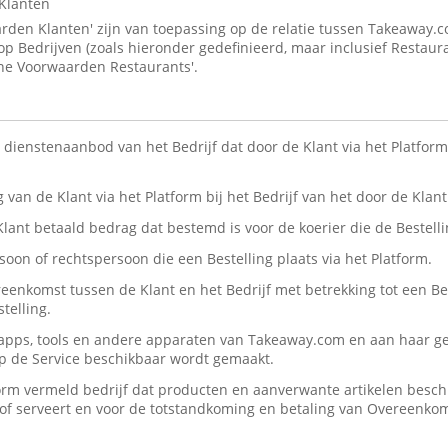
Klanten
den Klanten' zijn van toepassing op de relatie tussen Takeaway.
 op Bedrijven (zoals hieronder gedefinieerd, maar inclusief Restaur
ne Voorwaarden Restaurants'.
n dienstenaanbod van het Bedrijf dat door de Klant via het Platform 
ng van de Klant via het Platform bij het Bedrijf van het door de Kla
 Klant betaald bedrag dat bestemd is voor de koerier die de Bestelli
rsoon of rechtspersoon die een Bestelling plaats via het Platform.
reenkomst tussen de Klant en het Bedrijf met betrekking tot een Be
telling.
, apps, tools en andere apparaten van Takeaway.com en aan haar ge
op de Service beschikbaar wordt gemaakt.
form vermeld bedrijf dat producten en aanverwante artikelen beschik
n/of serveert en voor de totstandkoming en betaling van Overeenko