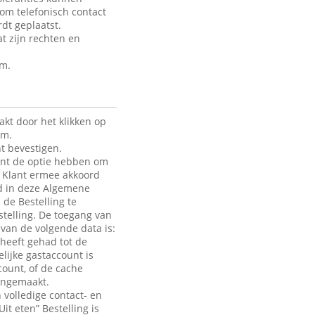
 om telefonisch contact
dt geplaatst.
t zijn rechten en
rm.
kt door het klikken op
rm.
t bevestigen.
lant de optie hebben om
de Klant ermee akkoord
ld in deze Algemene
 de Bestelling te
telling. De toegang van
e van de volgende data is:
heeft gehad tot de
lijke gastaccount is
count, of de cache
aangemaakt.
 volledige contact- en
it eten” Bestelling is