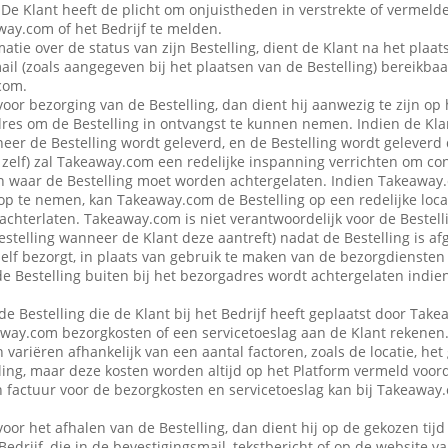
 De Klant heeft de plicht om onjuistheden in verstrekte of vermel
ay.com of het Bedrijf te melden.
atie over de status van zijn Bestelling, dient de Klant na het plaat
ail (zoals aangegeven bij het plaatsen van de Bestelling) bereikbaa
com.
voor bezorging van de Bestelling, dan dient hij aanwezig te zijn op
es om de Bestelling in ontvangst te kunnen nemen. Indien de Klan
eer de Bestelling wordt geleverd, en de Bestelling wordt geleverd
f zelf) zal Takeaway.com een redelijke inspanning verrichten om co
 waar de Bestelling moet worden achtergelaten. Indien Takeaway.c
op te nemen, kan Takeaway.com de Bestelling op een redelijke locat
achterlaten. Takeaway.com is niet verantwoordelijk voor de Bestellin
estelling wanneer de Klant deze aantreft) nadat de Bestelling is af
 zelf bezorgt, in plaats van gebruik te maken van de bezorgdienste
f de Bestelling buiten bij het bezorgadres wordt achtergelaten indie
de Bestelling die de Klant bij het Bedrijf heeft geplaatst door Ta
away.com bezorgkosten of een servicetoeslag aan de Klant rekenen
variëren afhankelijk van een aantal factoren, zoals de locatie, het
ing, maar deze kosten worden altijd op het Platform vermeld voor
en factuur voor de bezorgkosten en servicetoeslag kan bij Takeawa
voor het afhalen van de Bestelling, dan dient hij op de gekozen tijd
 Bedrijf, die in de bevestigingsmail, tekstbericht of op de website 