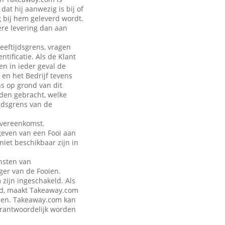
at hij aanwezig is bij of
g bij hem geleverd wordt.
ere levering dan aan
leeftijdsgrens, vragen
tificatie. Als de Klant
en in ieder geval de
 en het Bedrijf tevens
ns op grond van dit
rden gebracht, welke
jdsgrens van de
Overeenkomst.
geven van een Fooi aan
iet beschikbaar zijn in
nsten van
ger van de Fooien.
zijn ingeschakeld. Als
eld, maakt Takeaway.com
talen. Takeaway.com kan
verantwoordelijk worden