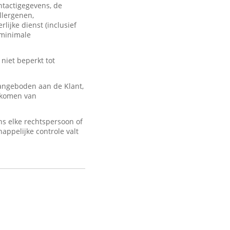
ontactigegevens, de
llergenen,
lijke dienst (inclusief
 minimale
 niet beperkt tot
angeboden aan de Klant,
d komen van
s elke rechtspersoon of
appelijke controle valt