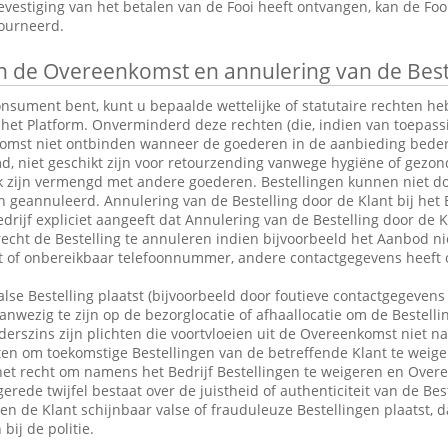
vestiging van het betalen van de Fooi heeft ontvangen, kan de Fo
tourneerd.
 de Overeenkomst en annulering van de Best
consument bent, kunt u bepaalde wettelijke of statutaire rechten 
 het Platform. Onverminderd deze rechten (die, indien van toepassin
omst niet ontbinden wanneer de goederen in de aanbieding bederfel
md, niet geschikt zijn voor retourzending vanwege hygiëne of gezo
k zijn vermengd met andere goederen. Bestellingen kunnen niet do
eannuleerd. Annulering van de Bestelling door de Klant bij het Be
drijf expliciet aangeeft dat Annulering van de Bestelling door de Kl
 recht de Bestelling te annuleren indien bijvoorbeeld het Aanbod ni
ct of onbereikbaar telefoonnummer, andere contactgegevens heeft 
alse Bestelling plaatst (bijvoorbeeld door foutieve contactgegevens 
anwezig te zijn op de bezorglocatie of afhaallocatie om de Bestelli
rszins zijn plichten die voortvloeien uit de Overeenkomst niet n
en om toekomstige Bestellingen van de betreffende Klant te weige
et recht om namens het Bedrijf Bestellingen te weigeren en Over
erede twijfel bestaat over de juistheid of authenticiteit van de Bes
en de Klant schijnbaar valse of frauduleuze Bestellingen plaatst,
bij de politie.