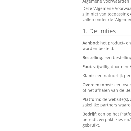
Algemene Voorwaarden 
Deze 'Algemene Voorwaar
zijn niet van toepassing
vallen onder de 'Algeme
1.
Definities
Aanbod
: het product- e
worden besteld.
Bestelling
: een bestelli
Fooi
: vrijwillig door een
Klant
: een natuurlijk pe
Overeenkomst
: een ove
of het afhalen van de Bes
Platform
: de website(s)
zakelijke partners waar
Bedrijf
: een op het Plat
bereidt, verpakt, kies e
gebruikt.