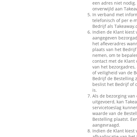
een adres niet nodig.
onverwijld aan Takeaw
In verband met inform
telefonisch of per e-m
Bedrijf als Takeaway.
Indien de Klant kiest 
aangegeven bezorgadr
het afleveradres wann
plaats van het Bedrij
nemen, om te bepalen
contact met de Klant 
van het bezorgadres, 
of veiligheid van de B
Bedrijf de Bestelling
beslist het Bedrijf o
is.
Als de bezorging van 
uitgevoerd, kan Take
servicetoeslag kunnen 
waarde van de Bestell
Bestelling plaatst. E
aangevraagd.
Indien de Klant kiest 
afhaallocatie van het