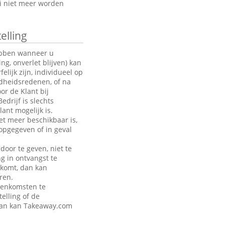
oi niet meer worden
elling
hebben wanneer u
g, onverlet blijven) kan
ijk zijn, individueel op
ndheidsredenen, of na
or de Klant bij
drijf is slechts
ant mogelijk is.
et meer beschikbaar is,
opgegeven of in geval
door te geven, niet te
ng in ontvangst te
akomt, dan kan
ren.
eenkomsten te
telling of de
 dan kan Takeaway.com