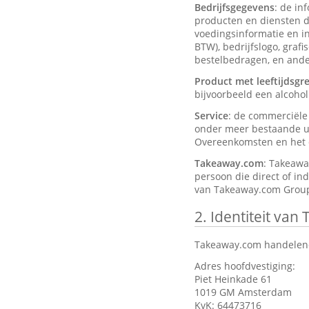
Bedrijfsgegevens
: de in
producten en diensten d
voedingsinformatie en ing
BTW), bedrijfslogo, graf
bestelbedragen, en ander
Product met leeftijdsgr
bijvoorbeeld een alcohol
Service
: de commerciël
onder meer bestaande ui
Overeenkomsten en het d
Takeaway.com
: Takeawa
persoon die direct of in
van Takeaway.com Group
2.
Identiteit van
Takeaway.com handelend
Adres hoofdvestiging:
Piet Heinkade 61
1019 GM Amsterdam
KvK: 64473716