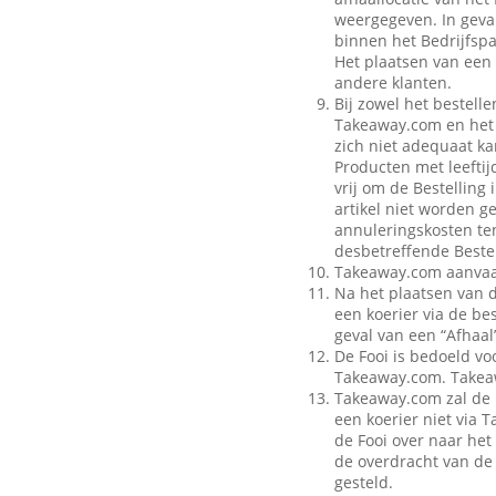
weergegeven. In geval
binnen het Bedrijfspa
Het plaatsen van een 
andere klanten.
Bij zowel het bestell
Takeaway.com en het B
zich niet adequaat ka
Producten met leeftij
vrij om de Bestelling
artikel niet worden g
annuleringskosten te
desbetreffende Bestel
Takeaway.com aanvaar
Na het plaatsen van 
een koerier via de be
geval van een “Afhaal”
De Fooi is bedoeld vo
Takeaway.com. Takeaw
Takeaway.com zal de 
een koerier niet via
de Fooi over naar het 
de overdracht van de 
gesteld.