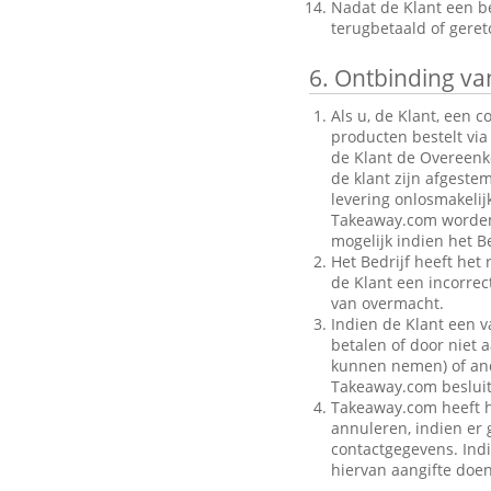
Nadat de Klant een be
terugbetaald of gere
6.
Ontbinding van
Als u, de Klant, een 
producten bestelt via
de Klant de Overeenk
de klant zijn afgeste
levering onlosmakelij
Takeaway.com worden g
mogelijk indien het Be
Het Bedrijf heeft het
de Klant een incorre
van overmacht.
Indien de Klant een v
betalen of door niet a
kunnen nemen) of ande
Takeaway.com besluit
Takeaway.com heeft h
annuleren, indien er g
contactgegevens. Indi
hiervan aangifte doen 