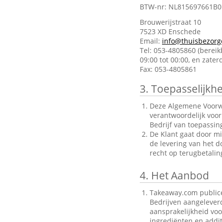
BTW-nr: NL815697661B0
Brouwerijstraat 10
7523 XD Enschede
Email:
info@thuisbezorg
Tel: 053-4805860 (berei
09:00 tot 00:00, en zate
Fax: 053-4805861
3.
Toepasselijkhe
Deze Algemene Voorwa
verantwoordelijk voo
Bedrijf van toepassin
De Klant gaat door mi
de levering van het d
recht op terugbetalin
4.
Het Aanbod
Takeaway.com publice
Bedrijven aangelever
aansprakelijkheid voo
ingrediënten en addit