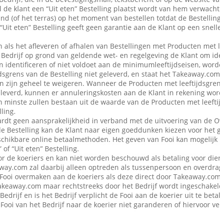
 de klant een “Uit eten” Bestelling plaatst wordt van hem verwacht d
nd (of het terras) op het moment van bestellen totdat de Bestellin
“Uit eten” Bestelling geeft geen garantie aan de Klant op een snell
en als het afleveren of afhalen van Bestellingen met Producten met 
edrijf op grond van geldende wet- en regelgeving de Klant om iden
n identificeren of niet voldoet aan de minimumleeftijdseisen, word
dsgrens van de Bestelling niet geleverd, en staat het Takeaway.com
 in zijn geheel te weigeren. Wanneer de Producten met leeftijdsgre
eleverd, kunnen er annuleringskosten aan de Klant in rekening wo
n minste zullen bestaan uit de waarde van de Producten met leefti
ling.
dt geen aansprakelijkheid in verband met de uitvoering van de 
de Bestelling kan de Klant naar eigen goeddunken kiezen voor het 
schikbare online betaalmethoden. Het geven van Fooi kan mogelijk n
 of “Uit eten” Bestelling.
or de koeriers en kan niet worden beschouwd als betaling voor die
ay.com zal daarbij alleen optreden als tussenpersoon en overdra
Fooi overmaken aan de koeriers als deze direct door Takeaway.com 
 Takeaway.com maar rechtstreeks door het Bedrijf wordt ingeschak
Bedrijf en is het Bedrijf verplicht de Fooi aan de koerier uit te be
Fooi van het Bedrijf naar de koerier niet garanderen of hiervoor 