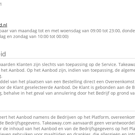
1
d.nl
kbaar van maandag tot en met woensdag van 09:00 tot 23:00, donde
rdag en zondag van 10:00 tot 00:00)
id
arden Klanten zijn slechts van toepassing op de Service. Takeawa
r het Aanbod. Op het Aanbod zijn, indien van toepassing, de alge
g.
ddel van het plaatsen van een Bestelling direct een Overeenkomst 
oor de Klant geselecteerde Aanbod. De Klant is gebonden aan de B
g, behalve in het geval van annulering door het Bedrijf op grond va
ert het Aanbod namens de Bedrijven op het Platform, overeenkom
de Bedrijfsgegevens. Takeaway.com aanvaardt geen verantwoordeli
r de inhoud van het Aanbod en van de Bedrijfsgegevens op het Pla
ieven gebruiken voor maaltijden en drankjes, die allergieën en in