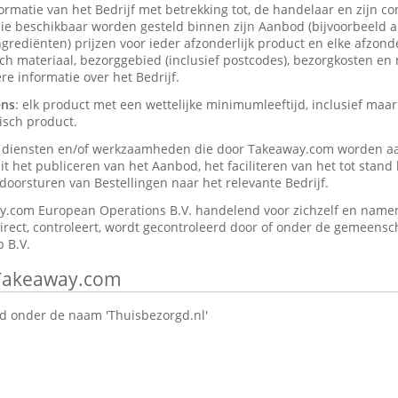
formatie van het Bedrijf met betrekking tot, de handelaar en zijn c
ie beschikbaar worden gesteld binnen zijn Aanbod (bijvoorbeeld a
rediënten) prijzen voor ieder afzonderlijk product en elke afzonder
isch materiaal, bezorggebied (inclusief postcodes), bezorgkosten en
e informatie over het Bedrijf.
ens
: elk product met een wettelijke minimumleeftijd, inclusief maar
isch product.
e diensten en/of werkzaamheden die door Takeaway.com worden a
t het publiceren van het Aanbod, het faciliteren van het tot stan
oorsturen van Bestellingen naar het relevante Bedrijf.
y.com European Operations B.V. handelend voor zichzelf en namen
direct, controleert, wordt gecontroleerd door of onder de gemeensch
 B.V.
 Takeaway.com
 onder de naam 'Thuisbezorgd.nl'